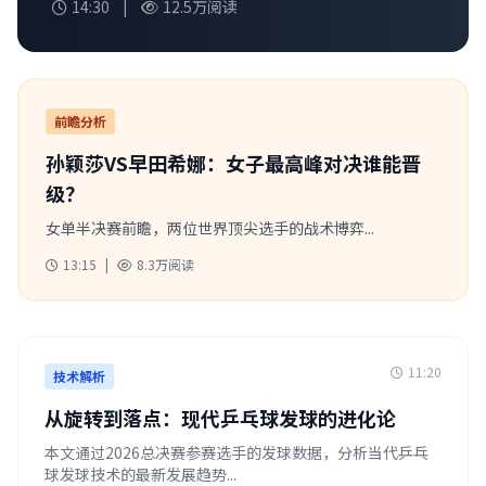
14:30
|
12.5万阅读
将从技术特点、心理状态、历史交锋等多维度深度
分析...
前瞻分析
孙颖莎VS早田希娜：女子最高峰对决谁能晋
级？
女单半决赛前瞻，两位世界顶尖选手的战术博弈...
13:15
|
8.3万阅读
11:20
技术解析
从旋转到落点：现代乒乓球发球的进化论
本文通过2026总决赛参赛选手的发球数据，分析当代乒乓
球发球技术的最新发展趋势...