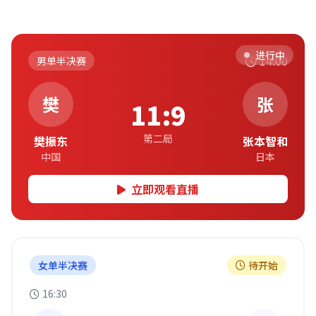
进行中
14:00
男单半决赛
樊
张
11:9
第二局
樊振东
张本智和
中国
日本
立即观看直播
女单半决赛
待开始
16:30