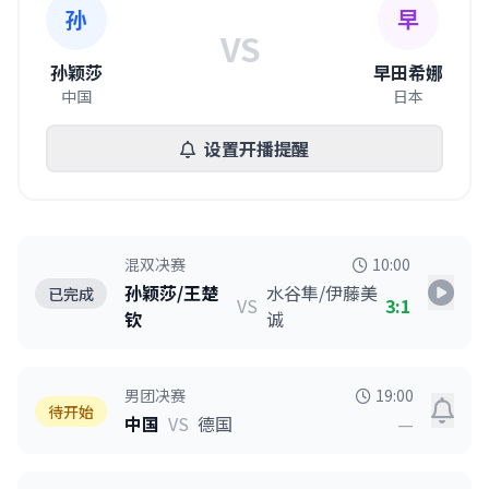
孙
早
VS
孙颖莎
早田希娜
中国
日本
设置开播提醒
混双决赛
10:00
孙颖莎/王楚
水谷隼/伊藤美
已完成
VS
3:1
钦
诚
男团决赛
19:00
待开始
中国
VS
德国
—