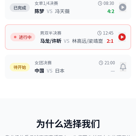
女单1/4决赛
08:30
已完成
陈梦
VS
冯天薇
4:2
男双半决赛
12:45
进行中
马龙/许昕
VS
林高远/梁靖崑
2:1
女团决赛
21:00
待开始
中国
VS
日本
—
为什么选择我们