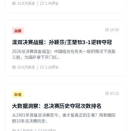
22.8万阅读
|
1.5k评论
10:30
战报
混双决赛战报：孙颖莎/王楚钦3-1逆转夺冠
2026总决赛首金诞生！中国组合在先失一局的情况下连扳
三局，为国乒拿下开门红...
18.6万阅读
|
2.1k评论
07:15
数据
大数据洞察：总决赛历史夺冠次数排名
从1991年首届总决赛至今，谁才是真正的王者？用数据回
顾33年总决赛历史...
9.1万阅读
|
567评论